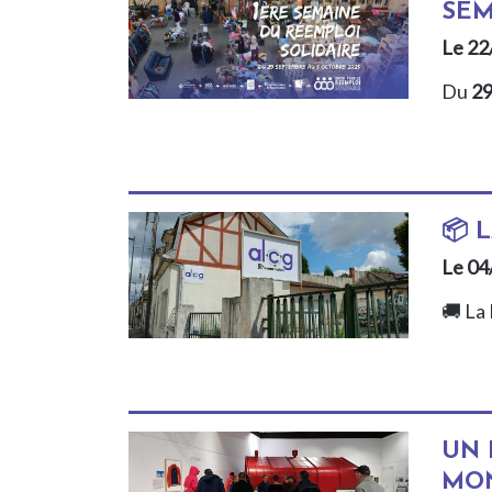
SEM
Le 22
Du
29
📦 
Le 04
🚚 La
UN 
MON