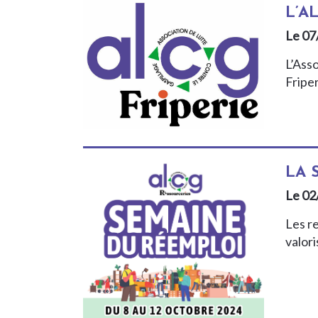
L’A
Le 07
L’Ass
Fripe
LA 
Le 02
Les r
valori