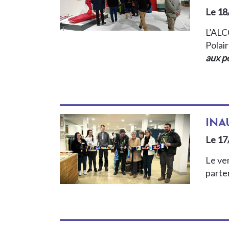
Le 18
L’ALC
Polai
aux p
INA
Le 17
Le ve
parten