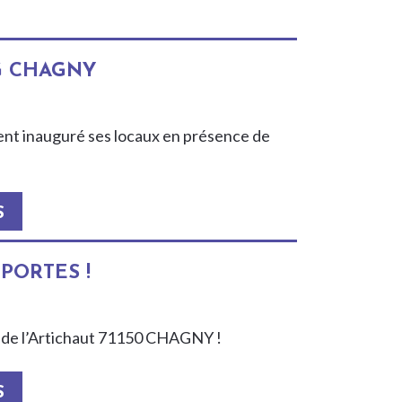
G CHAGNY
ent inauguré ses locaux en présence de
S
PORTES !
ue de l’Artichaut 71150 CHAGNY !
S