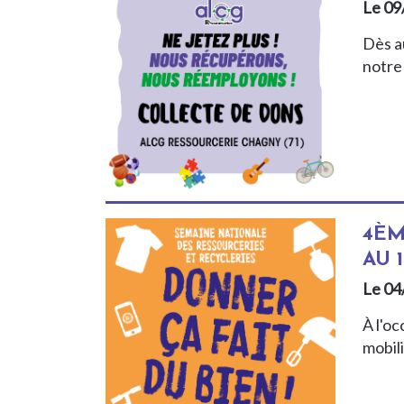
Le 09
Dès au
notre
4ÈM
AU 
Le 04
À l'o
mobil