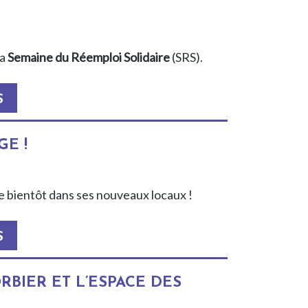
la
Semaine du Réemploi Solidaire
(SRS).
S
E !
e bientôt dans ses nouveaux locaux !
S
RBIER ET L’ESPACE DES